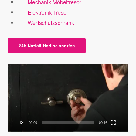
Mechanik Möbeltresor
Elektronik Tresor
Wertschutzschrank
24h Notfall-Hotline anrufen
Video-
Player
00:00
00:16