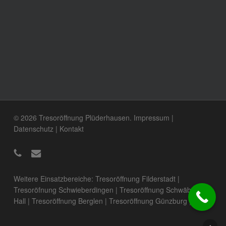
© 2026 Tresoröffnung Plüderhausen.
Impressum
|
Datenschutz
|
Kontakt
Weitere Einsatzbereiche:
Tresoröffnung Filderstadt
|
Tresoröfnung Schwieberdingen
|
Tresoröffnung Schwäbisch
Hall
|
Tresoröffnung Berglen
|
Tresoröffnung Günzburg
|
Tresoröffnung Tübingen
|
Tresoröffnung Ostfildern
|
Tresoröffnung Rottenburg
|
Tresoröffnung Bönnigheim
|